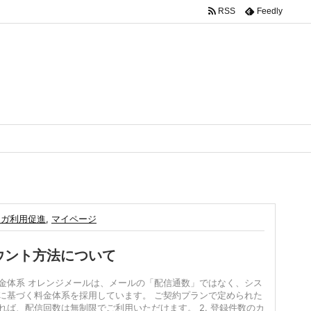
RSS
Feedly
マガ利用促進
,
マイページ
ウント方法について
の料金体系 オレンジメールは、メールの「配信通数」ではなく、シス
に基づく料金体系を採用しています。 ご契約プランで定められた
れば、配信回数は無制限でご利用いただけます。 2. 登録件数のカ