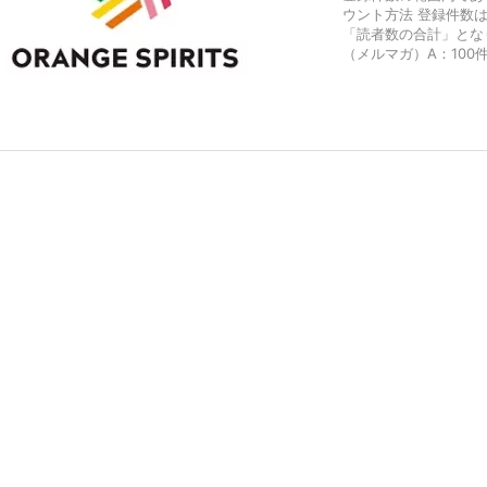
ウント方法 登録件数
「読者数の合計」となり
（メルマガ）A：100件