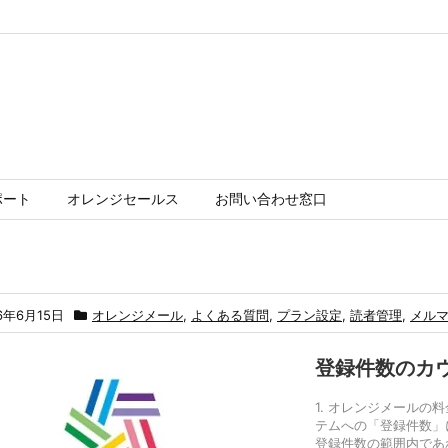
ポート
オレンジセールス
お問い合わせ窓口
6年6月15日
オレンジメール
,
よくある質問
,
プラン設定
,
読者管理
,
メル
登録件数のカ
1. オレンジメール
テムへの「登録件数」
登録件数の範囲内であ