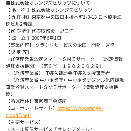
■株式会社オレンジスピリッツについて
【 名 称 】株式会社オレンジスピリッツ
【所 在 地】東京都中央区日本橋本町1-8-13 日本橋滄浪
閣ビル2階西
【代 表 者】代表取締役 野口洋一
【 設 立 】2007年6月1日
【事業内容】 クラウドサービスの企画・開発・運営
【認 定 等】
・経済産業省認定スマートＳＭＥサポーター（認定情報
処理支援機関）（第３号―１９０２００２９）
・（経済産業省） IT導入補助金IT導入支援事業者
・（経済産業省 中小企業庁）中小企業デジタル化応援隊
事業登録スマートＳＭＥサポーター（情報処理支援機
関）
【所属団体】東京商工会議所
【コーポレートサイト】
https://www.orange-
cloud7.net/
【主要サービス】
・メール配信サービス『オレンジメール』