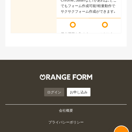
Chrome、Safariなど）があれば、どこ
でもフォーム作成可能！軽量動作で
サクサクフォーム作成ができます。
個人情報を集めるフォームだから
こそ、通信の安全性に妥協しませ
ん。全てのフォームが標準で暗号化
通信（SSL/TLS）に対応し、追加料金
や設定は不要です。通信方式はTLS
1.2のみに限定し、安全性が低下した
SSL/TLS暗号化通信
とされる旧世代の暗号（RC4・3DES
など）は一切使用していません。さ
らに、万が一サーバーの鍵が漏えい
しても過去の通信内容は解読され
ない「前方秘匿性（Forward
ログイン
お申し込み
Secrecy）」を備えた認証付き暗号
（AES-GCM）のみを採用していま
す。
会社概要
プライバシーポリシー
スマートフォン対応フ
シンプルデザインなので、スマート
ォーム