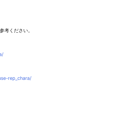
参考ください。
a/
use-rep_chara/