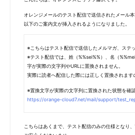
オレンジメールのテスト配信で送信されたメール本
以下のご案内文が挿入されるようになりました。
※こちらはテスト配信で送信したメルマガ、ステ
※テスト配信では、姓（%%sei%%）、名（%%m
字が実際の文字列やURLに置換されません。
実際に読者へ配信した際には正しく置換されます
※置換文字が実際の文字列に置換された状態を確
https://orange-cloud7.net/mail/support/test_re
こちらはあくまで、テスト配信のみの仕様となり、