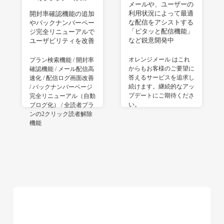
メールや、ユーザーの
利用状況によって最適
開封率確認機能の追加
な配信をアシストする
やバックナンバーペー
「ピタッと配信機能」
ジ完全リニューアルで
など鋭意開発中
ユーザビリティを改善
オレンジメール はこれ
プラン検索機能 / 開封率
からもお客様のご要望に
確認機能 / メール配信高
答えるサービスを追求し
速化 / 配信ログ画面改善
続けます。継続的なアッ
/ バックナンバーページ
プデートにご期待くださ
完全リニューアル（自動
い。
ブログ化） / 全読者プラ
ンの2クリック読者解除
機能