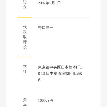
設
2007年6月1日
立
代
野口洋一
表
取
締
役
本
東京都中央区日本橋本町1-
社
8-13 日本橋滄浪閣ビル2階
西
資
1000万円
本