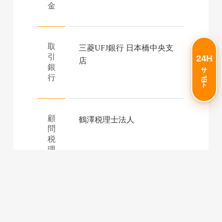
金
取
三菱UFJ銀行 日本橋中央支
引
24H
店
サポート
銀
行
顧
鶴澤税理士法人
問
税
理
士
事
クラウドサービスの企画・
業
開発・販売・運営
内