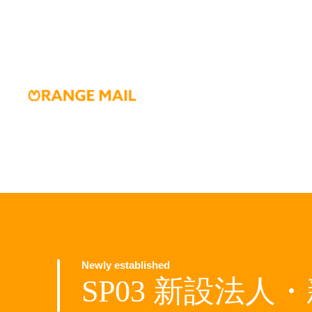
Newly established
SP03 新設法