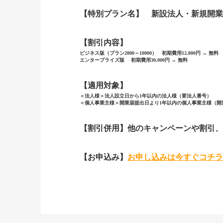
【特別プラン名】 新設法人・新規開
【割引内容】
ビジネス版（プラン2000～10000） 初期費用12,800円 → 無料
エンタープライズ版 初期費用30,000円 → 無料
【適用対象】
＜法人様＞法人設立日から1年以内の法人様（要法人番号）
＜個人事業主様＞開業届提出日より1年以内の個人事業主様（開
【割引併用】他のキャンペーンや割引、
【お申込み】
お申し込みは今すぐコチ