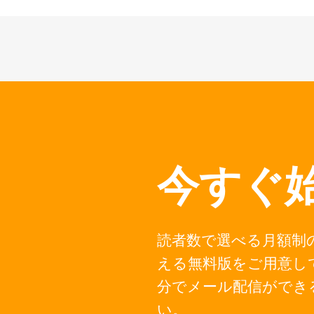
今すぐ
読者数で選べる月額制の
える無料版をご用意し
分でメール配信ができ
い。