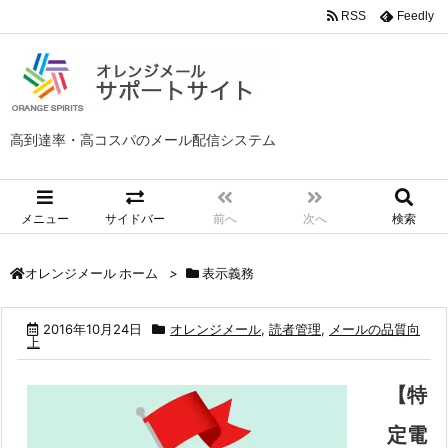
RSS
Feedly
高到達率・高コスパのメール配信システム
メニュー
サイドバー
前へ
次へ
検索
>
表示義務
オレンジメール ホーム
2016年10月24日
オレンジメール
,
読者管理
,
メールの品質向
上
【特
定電