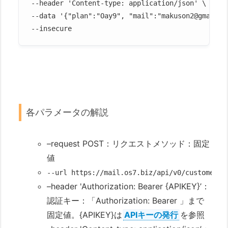
--header 'Content-type: application/json' \

--data '{"plan":"Oay9", "mail":"makuson2@gmail.co
--insecure
各パラメータの解説
–request POST：リクエストメソッド：固定
値
--url https://mail.os7.biz/api/v0/custome
–header 'Authorization: Bearer {APIKEY}’：
認証キー：「Authorization: Bearer 」まで
固定値。{APIKEY}は
APIキーの発行
を参照