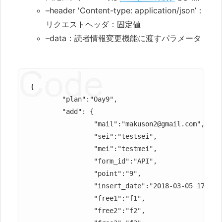
–header 'Content-type: application/json’：
リクエストヘッダ：固定値
–data：読者情報変更機能に渡すパラメータ
{

	"plan":"Oay9",						対象プランのプランHash

	"add": {						登録したい値（※１）

		"mail":"makuson2@gmail.com",			メールアドレス（指定必須）

		"sei":"testsei", 				姓

		"mei":"testmei",				名

		"form_id":"API",				登録経路

		"point":"9",					ポイント

		"insert_date":"2018-03-05 17:01:20",		登録日時

		"free1":"f1",					項目1

		"free2":"f2",					項目2
