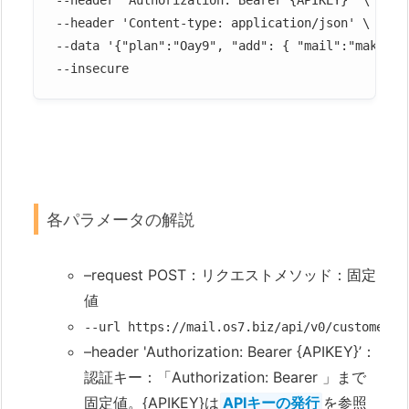
--header 'Content-type: application/json' \

--data '{"plan":"Oay9", "add": { "mail":"makuson
--insecure
各パラメータの解説
–request POST：リクエストメソッド：固定
値
--url https://mail.os7.biz/api/v0/custome
–header 'Authorization: Bearer {APIKEY}’：
認証キー：「Authorization: Bearer 」まで
固定値。{APIKEY}は
APIキーの発行
を参照