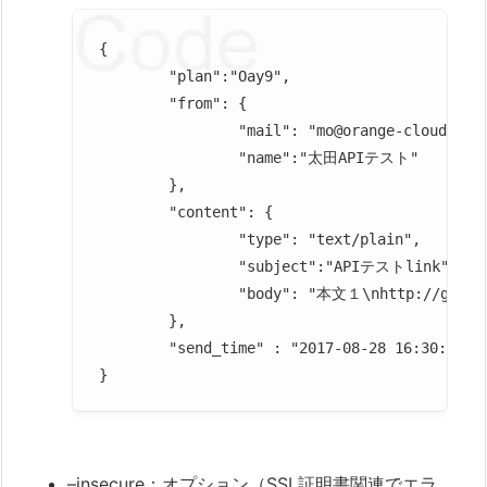
{

	"plan":"Oay9",						対象プランのプランHash

	"from": {						発行者情報

		"mail": "mo@orange-cloud7.net",			発行者メールアドレス

		"name":"太田APIテスト"				発行者名

	},

	"content": {						コンテンツ情報

		"type": "text/plain",				固定値

		"subject":"APIテストlink",			件名

		"body": "本文１\nhttp://google.co.jp\n本文３"	本文(改行は\n)

	},

	"send_time" : "2017-08-28 16:30:00",			配信日時

–insecure：オプション（SSL証明書関連でエラ