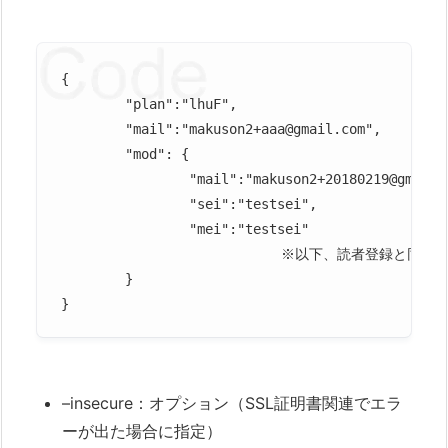
{

	"plan":"lhuF",					対象プランのプランHash

	"mail":"makuson2+aaa@gmail.com",	 	変更対象読者のメールアドレス

	"mod": {					変更したい値（※）

		"mail":"makuson2+20180219@gmail.com",	メールアドレス

		"sei":"testsei", 				姓

		"mei":"testsei"					名

　　　　　　		　　※以下、読者登録と同様の項目を変更可能

	}

–insecure：オプション（SSL証明書関連でエラ
ーが出た場合に指定）