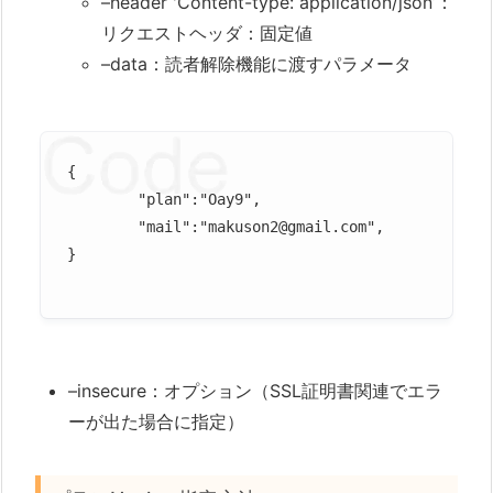
–header 'Content-type: application/json’：
リクエストヘッダ：固定値
–data：読者解除機能に渡すパラメータ
{

	"plan":"Oay9",				対象プランのプランHash

	"mail":"makuson2@gmail.com", 		解除対象読者のメールアドレス

}

–insecure：オプション（SSL証明書関連でエラ
ーが出た場合に指定）