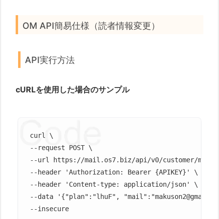
OM API簡易仕様（読者情報変更）
API実行方法
cURLを使用した場合のサンプル
curl \

--request POST \

--url https://mail.os7.biz/api/v0/customer/mod \

--header 'Authorization: Bearer {APIKEY}' \

--header 'Content-type: application/json' \

--data '{"plan":"lhuF", "mail":"makuson2@gmail.c
--insecure