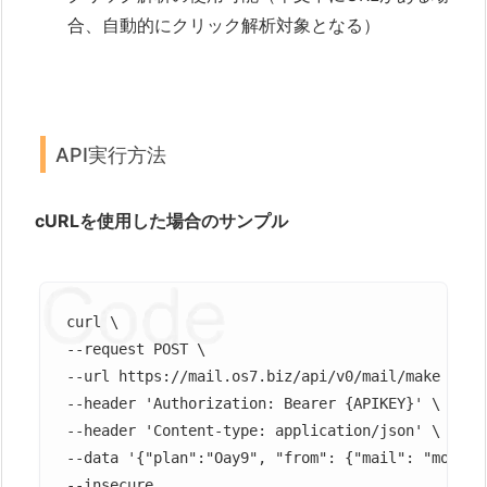
合、自動的にクリック解析対象となる）
API実行方法
cURLを使用した場合のサンプル
curl \

--request POST \

--url https://mail.os7.biz/api/v0/mail/make \

--header 'Authorization: Bearer {APIKEY}' \

--header 'Content-type: application/json' \

--data '{"plan":"Oay9", "from": {"mail": "mo@o
--insecure