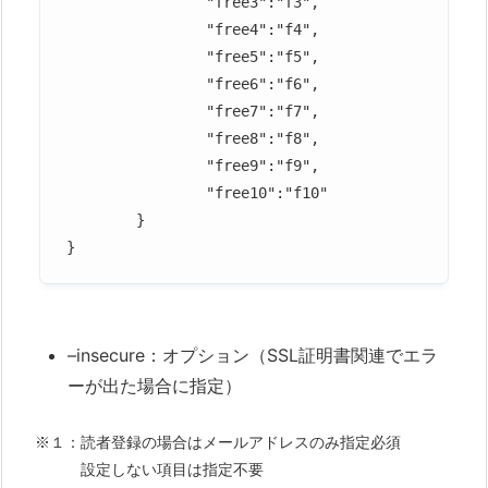
		"free3":"f3",					項目3

		"free4":"f4",					項目4

		"free5":"f5",					項目5

		"free6":"f6",					項目6

		"free7":"f7",					項目7

		"free8":"f8",					項目8

		"free9":"f9",					項目9

		"free10":"f10"					項目10

	}

–insecure：オプション（SSL証明書関連でエラ
ーが出た場合に指定）
※１：読者登録の場合はメールアドレスのみ指定必須
