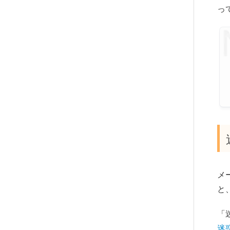
っ
メ
と
「
迷