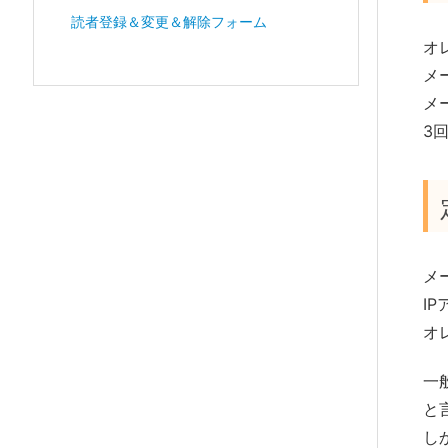
読者登録＆変更＆解除フォーム
オ
メ
メ
3
メ
I
オ
一
と
し