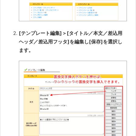
[テンプレート編集]＞[タイトル／本文／差込用
ヘッダ／差込用フッタ]を編集し[保存]を選択し
ます。